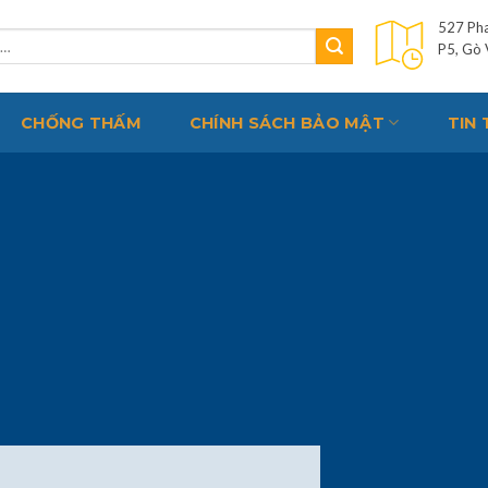
527 Pha
P5, Gò
CHỐNG THẤM
CHÍNH SÁCH BẢO MẬT
TIN