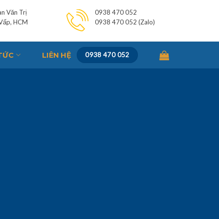
n Văn Trị
0938 470 052
 Vấp, HCM
0938 470 052 (Zalo)
 TỨC
LIÊN HỆ
0938 470 052