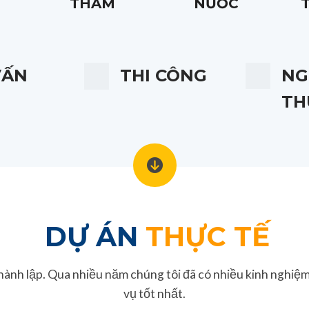
THẤM
NƯỚC
VẤN
THI CÔNG
NG
TH
DỰ ÁN
THỰC TẾ
hành lập. Qua nhiều năm chúng tôi đã có nhiều kinh nghiệm
vụ tốt nhất.