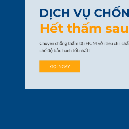
DỊCH VỤ CHỐ
Hết thấm sau 
Chuyên chống thấm tại HCM với tiêu chí: chất
chế độ bảo hành tốt nhất!
GỌI NGAY