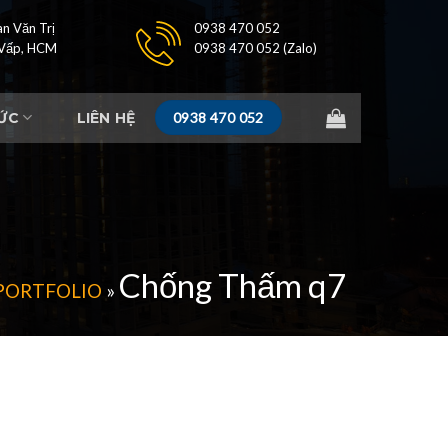
n Văn Trị
0938 470 052
 Vấp, HCM
0938 470 052 (Zalo)
TỨC
LIÊN HỆ
0938 470 052
Chống Thấm q7
PORTFOLIO
»