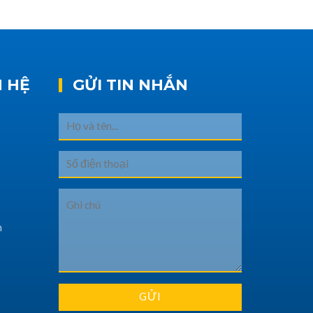
N HỆ
GỬI TIN NHẮN
h