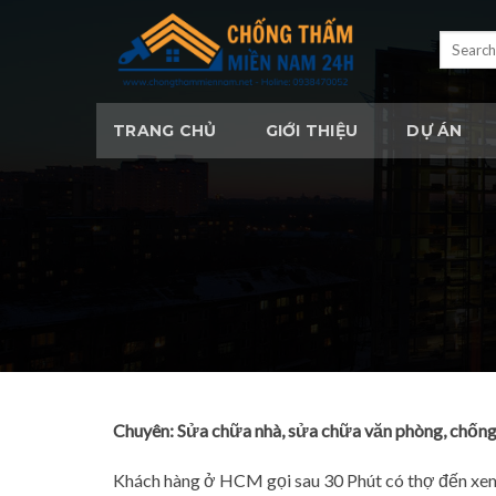
Skip
to
Search
for:
content
TRANG CHỦ
GIỚI THIỆU
DỰ ÁN
Chuyên: Sửa chữa nhà, sửa chữa văn phòng, chống
Khách hàng ở HCM gọi sau 30 Phút có thợ đến xem