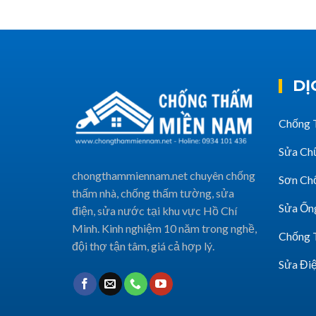
DỊ
Chống 
Sửa Ch
chongthammiennam.net chuyên chống
Sơn Ch
thấm nhà, chống thấm tường, sửa
Sửa Ốn
điện, sửa nước tại khu vực Hồ Chí
Minh. Kinh nghiệm 10 năm trong nghề,
Chống 
đội thợ tận tâm, giá cả hợp lý.
Sửa Đi