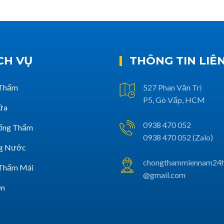
CH VỤ
THÔNG TIN LIÊ
Thấm
527 Phan Văn Trị
P5, Gò Vấp, HCM
ữa
0938 470 052
ống Thấm
0938 470 052 (Zalo)
g Nước
chongthammiennam24
Thấm Mái
@gmail.com
ện