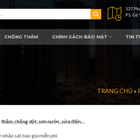
527 Pha
P5, Gò
CHỐNG THẤM
CHÍNH SÁCH BẢO MẬT
TIN 
TRANG CHỦ
»
 thấm, chống dột, sơn nước, sửa điện…
 khảo sát báo giá miễn phí