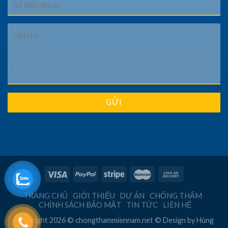
TRANG CHỦ
GIỚI THIỆU
DỰ ÁN
CHỐNG THẤM
CHÍNH SÁCH BẢO MẬT
TIN TỨC
LIÊN HỆ
Copyright 2026 © chongthammiennam.net © Design by
Hùng