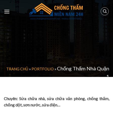
Skip
to
content
Chống Thấm Nhà Quận
TRANG CHỦ
»
PORTFOLIO
»
1
Chuyên: Sửa chữa nhà, sửa chữa văn phòng, chống thấm,
chống dột, sơn nước, sửa điện…