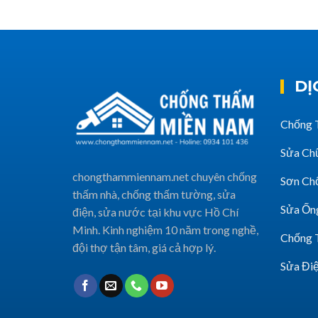
DỊ
Chống 
Sửa Ch
chongthammiennam.net chuyên chống
Sơn Ch
thấm nhà, chống thấm tường, sửa
Sửa Ốn
điện, sửa nước tại khu vực Hồ Chí
Minh. Kinh nghiệm 10 năm trong nghề,
Chống 
đội thợ tận tâm, giá cả hợp lý.
Sửa Đi