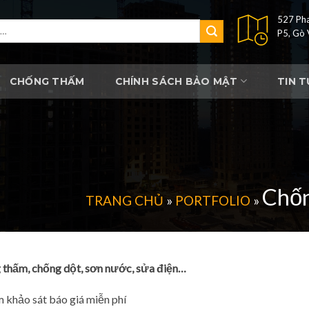
527 Pha
P5, Gò
CHỐNG THẤM
CHÍNH SÁCH BẢO MẬT
TIN 
Chốn
TRANG CHỦ
»
PORTFOLIO
»
 thấm, chống dột, sơn nước, sửa điện…
 khảo sát báo giá miễn phí