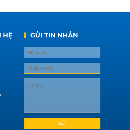
N HỆ
GỬI TIN NHẮN
h