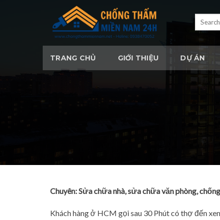
Skip
to
Search
for:
content
TRANG CHỦ
GIỚI THIỆU
DỰ ÁN
Chuyên: Sửa chữa nhà, sửa chữa văn phòng, chống
Khách hàng ở HCM gọi sau 30 Phút có thợ đến xem