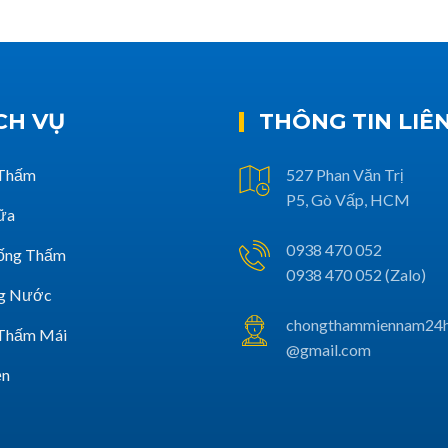
CH VỤ
THÔNG TIN LIÊ
Thấm
527 Phan Văn Trị
P5, Gò Vấp, HCM
ữa
0938 470 052
ống Thấm
0938 470 052 (Zalo)
g Nước
chongthammiennam24
Thấm Mái
@gmail.com
ện