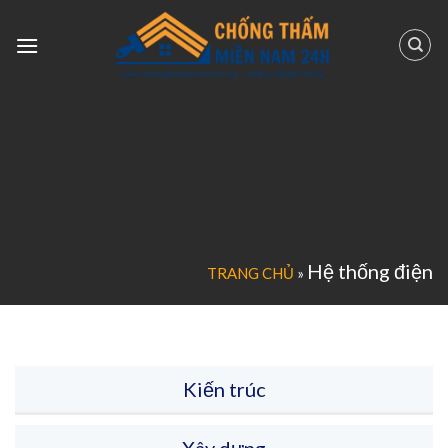
Skip
to
content
Hệ thống điện
TRANG CHỦ
»
Kiến trúc
Xây dựng