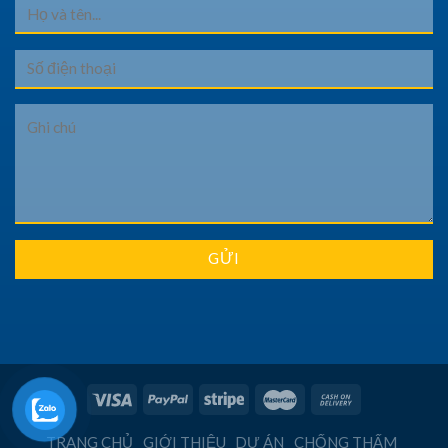
TRANG CHỦ
GIỚI THIỆU
DỰ ÁN
CHỐNG THẤM